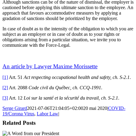
Although sanctions can be of the nature of dismissal, the employer is
cautioned before applying this ultimate sanction to the employee. An
approach that favours accommodative measures by applying a
gradation of sanctions should be prioritized by the employer.
In case of doubt as to the intensity of the obligation to which you are
subject as an employer or in case of doubt as to your rights or
obligations arising from a particular situation, we invite you to
communicate with the Force-Legal.
An article by Lawyer Maxime Morissette
[1]
Art. 51
Act respecting occupational health and safety, ch.
S-2.1
.
[2]
Art. 2088
Code civil du Québec, ch. CCQ-1991
.
[3]
Art. 12
Loi sur la santé et la sécurité du travail, ch. S-2.1
.
Serge Girard
2021-07-06T21:04:05+02:00
20 mai 2020
|
COVID-
19/Corona Virus
,
Labor Law
|
Related Posts