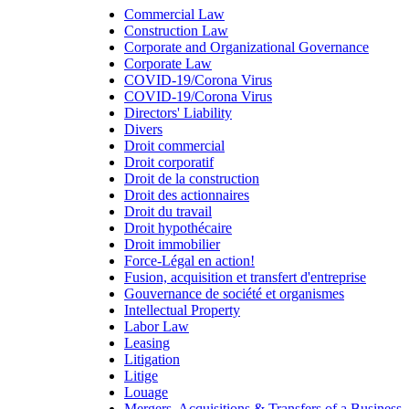
Commercial Law
Construction Law
Corporate and Organizational Governance
Corporate Law
COVID-19/Corona Virus
COVID-19/Corona Virus
Directors' Liability
Divers
Droit commercial
Droit corporatif
Droit de la construction
Droit des actionnaires
Droit du travail
Droit hypothécaire
Droit immobilier
Force-Légal en action!
Fusion, acquisition et transfert d'entreprise
Gouvernance de société et organismes
Intellectual Property
Labor Law
Leasing
Litigation
Litige
Louage
Mergers, Acquisitions & Transfers of a Business