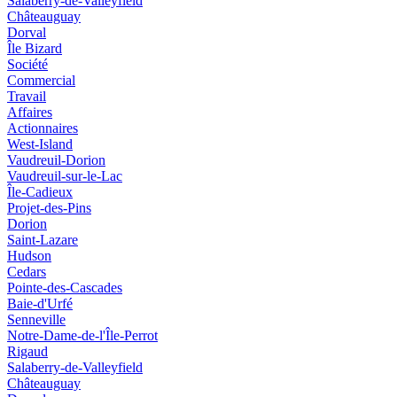
Salaberry-de-Valleyfield
Châteauguay
Dorval
Île Bizard
Société
Commercial
Travail
Affaires
Actionnaires
West-Island
Vaudreuil-Dorion
Vaudreuil-sur-le-Lac
Île-Cadieux
Projet-des-Pins
Dorion
Saint-Lazare
Hudson
Cedars
Pointe-des-Cascades
Baie-d'Urfé
Senneville
Notre-Dame-de-l'Île-Perrot
Rigaud
Salaberry-de-Valleyfield
Châteauguay