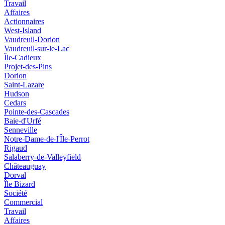
Travail
Affaires
Actionnaires
West-Island
Vaudreuil-Dorion
Vaudreuil-sur-le-Lac
Île-Cadieux
Projet-des-Pins
Dorion
Saint-Lazare
Hudson
Cedars
Pointe-des-Cascades
Baie-d'Urfé
Senneville
Notre-Dame-de-l'Île-Perrot
Rigaud
Salaberry-de-Valleyfield
Châteauguay
Dorval
Île Bizard
Société
Commercial
Travail
Affaires