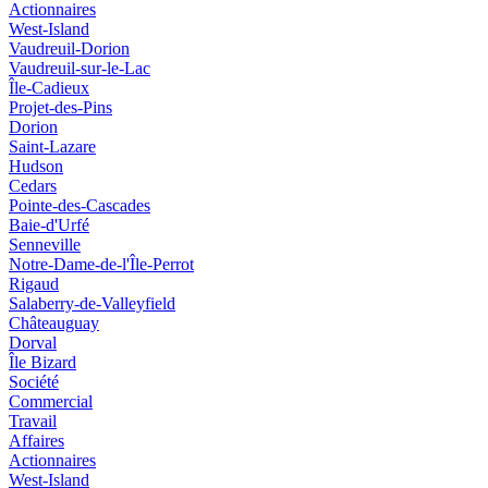
Actionnaires
West-Island
Vaudreuil-Dorion
Vaudreuil-sur-le-Lac
Île-Cadieux
Projet-des-Pins
Dorion
Saint-Lazare
Hudson
Cedars
Pointe-des-Cascades
Baie-d'Urfé
Senneville
Notre-Dame-de-l'Île-Perrot
Rigaud
Salaberry-de-Valleyfield
Châteauguay
Dorval
Île Bizard
Société
Commercial
Travail
Affaires
Actionnaires
West-Island