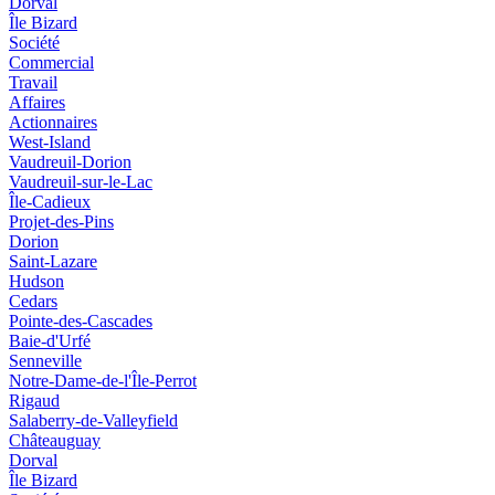
Dorval
Île Bizard
Société
Commercial
Travail
Affaires
Actionnaires
West-Island
Vaudreuil-Dorion
Vaudreuil-sur-le-Lac
Île-Cadieux
Projet-des-Pins
Dorion
Saint-Lazare
Hudson
Cedars
Pointe-des-Cascades
Baie-d'Urfé
Senneville
Notre-Dame-de-l'Île-Perrot
Rigaud
Salaberry-de-Valleyfield
Châteauguay
Dorval
Île Bizard