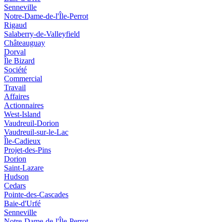
Senneville
Notre-Dame-de-l'Île-Perrot
Rigaud
Salaberry-de-Valleyfield
Châteauguay
Dorval
Île Bizard
Société
Commercial
Travail
Affaires
Actionnaires
West-Island
Vaudreuil-Dorion
Vaudreuil-sur-le-Lac
Île-Cadieux
Projet-des-Pins
Dorion
Saint-Lazare
Hudson
Cedars
Pointe-des-Cascades
Baie-d'Urfé
Senneville
Notre-Dame-de-l'Île-Perrot