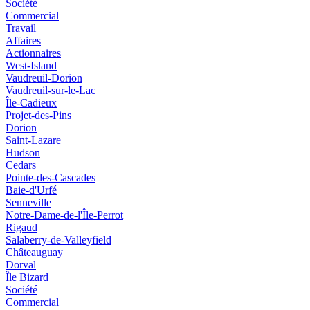
Société
Commercial
Travail
Affaires
Actionnaires
West-Island
Vaudreuil-Dorion
Vaudreuil-sur-le-Lac
Île-Cadieux
Projet-des-Pins
Dorion
Saint-Lazare
Hudson
Cedars
Pointe-des-Cascades
Baie-d'Urfé
Senneville
Notre-Dame-de-l'Île-Perrot
Rigaud
Salaberry-de-Valleyfield
Châteauguay
Dorval
Île Bizard
Société
Commercial