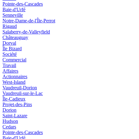
Pointe-des-Cascades
Baie-d'Urfé
Senneville
Notre-Dame-de-l'Île-Perrot
Rigaud
Salaberry-de-Valleyfield
Châteauguay
Dorval
Île Bizard
Société
Commercial
Travail
Affaires
Actionnaires
West-Island
Vaudreuil-Dorion
Vaudreuil-sur-le-Lac
Île-Cadieux
Projet-des-Pins
Dorion
Saint-Lazare
Hudson
Cedars
Pointe-des-Cascades
Baie-d'Urfé