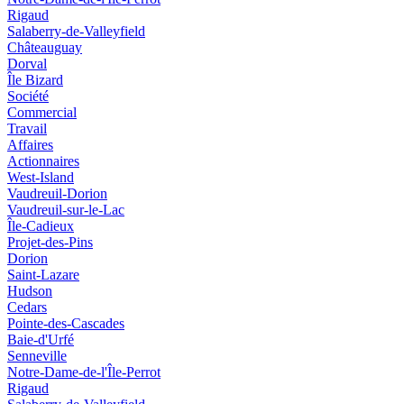
Rigaud
Salaberry-de-Valleyfield
Châteauguay
Dorval
Île Bizard
Société
Commercial
Travail
Affaires
Actionnaires
West-Island
Vaudreuil-Dorion
Vaudreuil-sur-le-Lac
Île-Cadieux
Projet-des-Pins
Dorion
Saint-Lazare
Hudson
Cedars
Pointe-des-Cascades
Baie-d'Urfé
Senneville
Notre-Dame-de-l'Île-Perrot
Rigaud