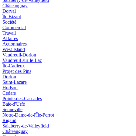
Salaberry-de-Valleyfield
Châteauguay
Dorval
Île Bizard
Société
Commercial
Travail
Affaires
Actionnaires
West-Island
Vaudreuil-Dorion
Vaudreuil-sur-le-Lac
Île-Cadieux
Projet-des-Pins
Dorion
Saint-Lazare
Hudson
Cedars
Pointe-des-Cascades
Baie-d'Urfé
Senneville
Notre-Dame-de-l'Île-Perrot
Rigaud
Salaberry-de-Valleyfield
Châteauguay