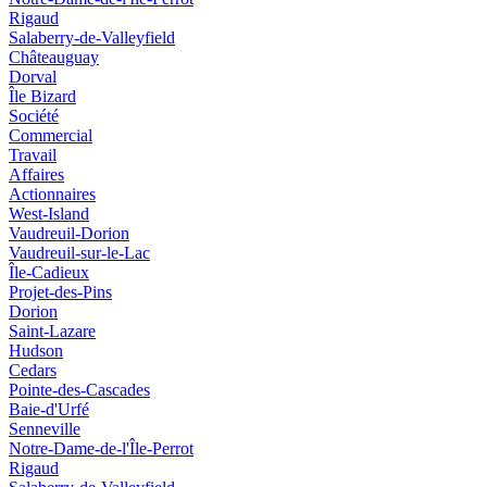
Rigaud
Salaberry-de-Valleyfield
Châteauguay
Dorval
Île Bizard
Société
Commercial
Travail
Affaires
Actionnaires
West-Island
Vaudreuil-Dorion
Vaudreuil-sur-le-Lac
Île-Cadieux
Projet-des-Pins
Dorion
Saint-Lazare
Hudson
Cedars
Pointe-des-Cascades
Baie-d'Urfé
Senneville
Notre-Dame-de-l'Île-Perrot
Rigaud