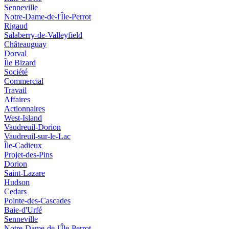
Senneville
Notre-Dame-de-l'Île-Perrot
Rigaud
Salaberry-de-Valleyfield
Châteauguay
Dorval
Île Bizard
Société
Commercial
Travail
Affaires
Actionnaires
West-Island
Vaudreuil-Dorion
Vaudreuil-sur-le-Lac
Île-Cadieux
Projet-des-Pins
Dorion
Saint-Lazare
Hudson
Cedars
Pointe-des-Cascades
Baie-d'Urfé
Senneville
Notre-Dame-de-l'Île-Perrot