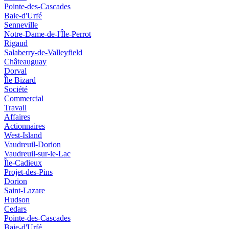
Pointe-des-Cascades
Baie-d'Urfé
Senneville
Notre-Dame-de-l'Île-Perrot
Rigaud
Salaberry-de-Valleyfield
Châteauguay
Dorval
Île Bizard
Société
Commercial
Travail
Affaires
Actionnaires
West-Island
Vaudreuil-Dorion
Vaudreuil-sur-le-Lac
Île-Cadieux
Projet-des-Pins
Dorion
Saint-Lazare
Hudson
Cedars
Pointe-des-Cascades
Baie-d'Urfé