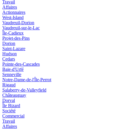
Travail
Affaires
Actionnaires
West-Island
Vaudreuil-Dorion
Vaudreuil-sur-le-Lac
Île-Cadieux
Projet-des-Pins
Dorion
Saint-Lazare
Hudson
Cedars
Pointe-des-Cascades
Baie-d'Urfé
Senneville
Notre-Dame-de-l'Île-Perrot
Rigaud
Salaberry-de-Valleyfield
Châteauguay
Dorval
Île Bizard
Société
Commercial
Travail
Affaires