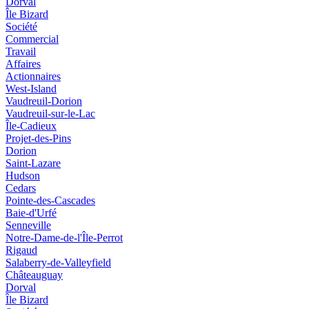
Dorval
Île Bizard
Société
Commercial
Travail
Affaires
Actionnaires
West-Island
Vaudreuil-Dorion
Vaudreuil-sur-le-Lac
Île-Cadieux
Projet-des-Pins
Dorion
Saint-Lazare
Hudson
Cedars
Pointe-des-Cascades
Baie-d'Urfé
Senneville
Notre-Dame-de-l'Île-Perrot
Rigaud
Salaberry-de-Valleyfield
Châteauguay
Dorval
Île Bizard