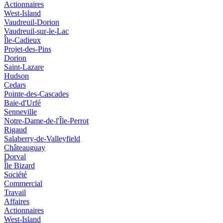
Actionnaires
West-Island
Vaudreuil-Dorion
Vaudreuil-sur-le-Lac
Île-Cadieux
Projet-des-Pins
Dorion
Saint-Lazare
Hudson
Cedars
Pointe-des-Cascades
Baie-d'Urfé
Senneville
Notre-Dame-de-l'Île-Perrot
Rigaud
Salaberry-de-Valleyfield
Châteauguay
Dorval
Île Bizard
Société
Commercial
Travail
Affaires
Actionnaires
West-Island