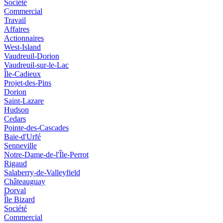
Société
Commercial
Travail
Affaires
Actionnaires
West-Island
Vaudreuil-Dorion
Vaudreuil-sur-le-Lac
Île-Cadieux
Projet-des-Pins
Dorion
Saint-Lazare
Hudson
Cedars
Pointe-des-Cascades
Baie-d'Urfé
Senneville
Notre-Dame-de-l'Île-Perrot
Rigaud
Salaberry-de-Valleyfield
Châteauguay
Dorval
Île Bizard
Société
Commercial