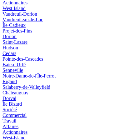
Actionnaires
West-Island
Vaudreuil-Dorion
Vaudreuil-sur-le-Lac
Île-Cadieux
Projet-des-Pins
Dorion
Saint-Lazare
Hudson
Cedars
Pointe-des-Cascades
Baie-d'Urfé
Senneville
Notre-Dame-de-l'Île-Perrot
Rigaud
Salaberry-de-Valleyfield
Châteauguay
Dorval
Île Bizard
Société
Commercial
Travail
Affaires
Actionnaires
West-Island