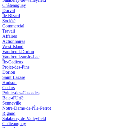
Salaberry-de-Valleyfield
Châteauguay
Dorval
Île Bizard
Société
Commercial
Travail
Affaires
Actionnaires
West-Island
Vaudreuil-Dorion
Vaudreuil-sur-le-Lac
Île-Cadieux
Projet-des-Pins
Dorion
Saint-Lazare
Hudson
Cedars
Pointe-des-Cascades
Baie-d'Urfé
Senneville
Notre-Dame-de-l'Île-Perrot
Rigaud
Salaberry-de-Valleyfield
Châteauguay