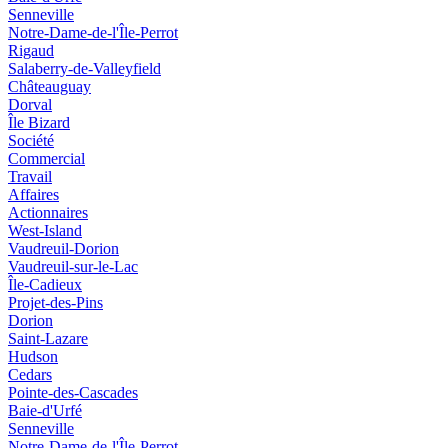
Senneville
Notre-Dame-de-l'Île-Perrot
Rigaud
Salaberry-de-Valleyfield
Châteauguay
Dorval
Île Bizard
Société
Commercial
Travail
Affaires
Actionnaires
West-Island
Vaudreuil-Dorion
Vaudreuil-sur-le-Lac
Île-Cadieux
Projet-des-Pins
Dorion
Saint-Lazare
Hudson
Cedars
Pointe-des-Cascades
Baie-d'Urfé
Senneville
Notre-Dame-de-l'Île-Perrot