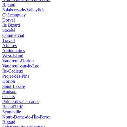
Rigaud
Salaberry-de-Valleyfield
Châteauguay
Dorval
Île Bizard
Société
Commercial
Travail
Affaires
Actionnaires
West-Island
Vaudreuil-Dorion
Vaudreuil-sur-le-Lac
Île-Cadieux
Projet-des-Pins
Dorion
Saint-Lazare
Hudson
Cedars
Pointe-des-Cascades
Baie-d'Urfé
Senneville
Notre-Dame-de-l'Île-Perrot
Rigaud