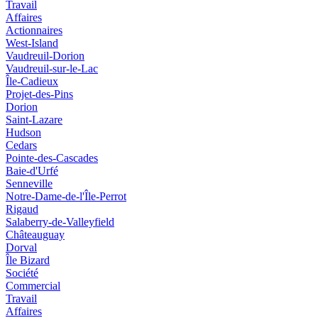
Travail
Affaires
Actionnaires
West-Island
Vaudreuil-Dorion
Vaudreuil-sur-le-Lac
Île-Cadieux
Projet-des-Pins
Dorion
Saint-Lazare
Hudson
Cedars
Pointe-des-Cascades
Baie-d'Urfé
Senneville
Notre-Dame-de-l'Île-Perrot
Rigaud
Salaberry-de-Valleyfield
Châteauguay
Dorval
Île Bizard
Société
Commercial
Travail
Affaires