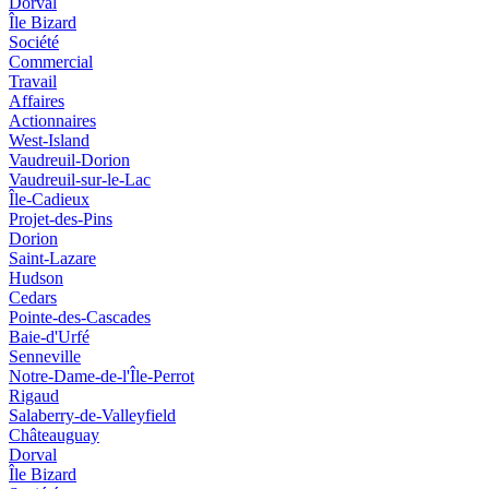
Dorval
Île Bizard
Société
Commercial
Travail
Affaires
Actionnaires
West-Island
Vaudreuil-Dorion
Vaudreuil-sur-le-Lac
Île-Cadieux
Projet-des-Pins
Dorion
Saint-Lazare
Hudson
Cedars
Pointe-des-Cascades
Baie-d'Urfé
Senneville
Notre-Dame-de-l'Île-Perrot
Rigaud
Salaberry-de-Valleyfield
Châteauguay
Dorval
Île Bizard