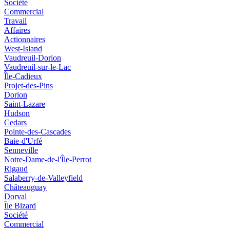
Société
Commercial
Travail
Affaires
Actionnaires
West-Island
Vaudreuil-Dorion
Vaudreuil-sur-le-Lac
Île-Cadieux
Projet-des-Pins
Dorion
Saint-Lazare
Hudson
Cedars
Pointe-des-Cascades
Baie-d'Urfé
Senneville
Notre-Dame-de-l'Île-Perrot
Rigaud
Salaberry-de-Valleyfield
Châteauguay
Dorval
Île Bizard
Société
Commercial