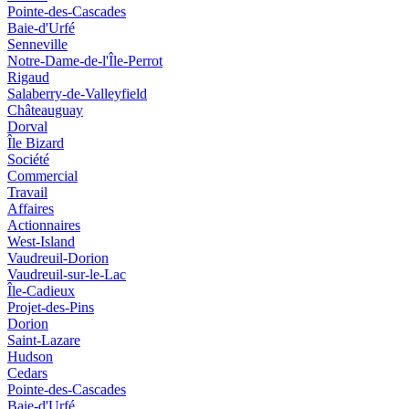
Pointe-des-Cascades
Baie-d'Urfé
Senneville
Notre-Dame-de-l'Île-Perrot
Rigaud
Salaberry-de-Valleyfield
Châteauguay
Dorval
Île Bizard
Société
Commercial
Travail
Affaires
Actionnaires
West-Island
Vaudreuil-Dorion
Vaudreuil-sur-le-Lac
Île-Cadieux
Projet-des-Pins
Dorion
Saint-Lazare
Hudson
Cedars
Pointe-des-Cascades
Baie-d'Urfé