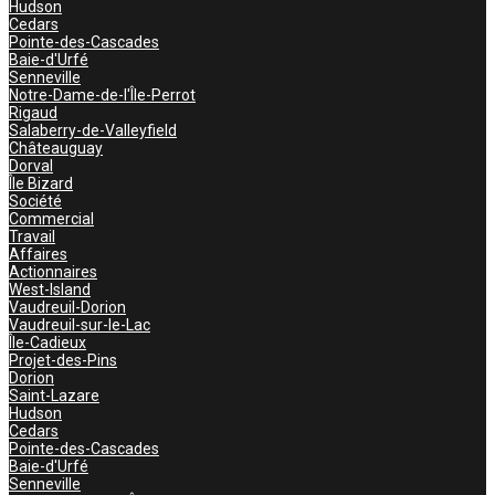
Hudson
Cedars
Pointe-des-Cascades
Baie-d'Urfé
Senneville
Notre-Dame-de-l'Île-Perrot
Rigaud
Salaberry-de-Valleyfield
Châteauguay
Dorval
Île Bizard
Société
Commercial
Travail
Affaires
Actionnaires
West-Island
Vaudreuil-Dorion
Vaudreuil-sur-le-Lac
Île-Cadieux
Projet-des-Pins
Dorion
Saint-Lazare
Hudson
Cedars
Pointe-des-Cascades
Baie-d'Urfé
Senneville