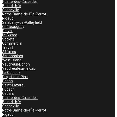
Pointe-des-Cascades
Baie-d'Urfé
Senneville
Notre-Dame-de-l'Île-Perrot
Rigaud
Salaberry-de-Valleyfield
Châteauguay
Dorval
Île Bizard
Société
Commercial
Travail
Affaires
Actionnaires
West-Island
Vaudreuil-Dorion
Vaudreuil-sur-le-Lac
Île-Cadieux
Projet-des-Pins
Dorion
Saint-Lazare
Hudson
Cedars
Pointe-des-Cascades
Baie-d'Urfé
Senneville
Notre-Dame-de-l'Île-Perrot
Rigaud