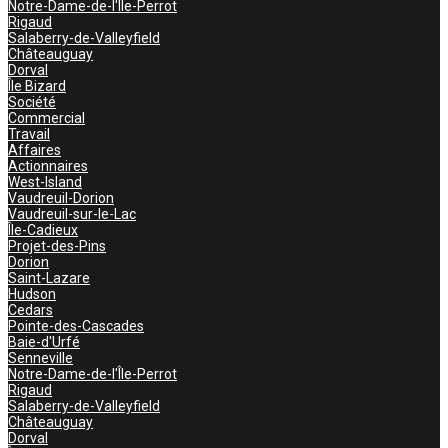
Notre-Dame-de-l'Île-Perrot
Rigaud
Salaberry-de-Valleyfield
Châteauguay
Dorval
Île Bizard
Société
Commercial
Travail
Affaires
Actionnaires
West-Island
Vaudreuil-Dorion
Vaudreuil-sur-le-Lac
Île-Cadieux
Projet-des-Pins
Dorion
Saint-Lazare
Hudson
Cedars
Pointe-des-Cascades
Baie-d'Urfé
Senneville
Notre-Dame-de-l'Île-Perrot
Rigaud
Salaberry-de-Valleyfield
Châteauguay
Dorval