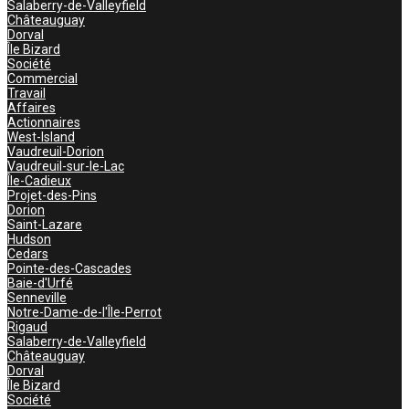
Salaberry-de-Valleyfield
Châteauguay
Dorval
Île Bizard
Société
Commercial
Travail
Affaires
Actionnaires
West-Island
Vaudreuil-Dorion
Vaudreuil-sur-le-Lac
Île-Cadieux
Projet-des-Pins
Dorion
Saint-Lazare
Hudson
Cedars
Pointe-des-Cascades
Baie-d'Urfé
Senneville
Notre-Dame-de-l'Île-Perrot
Rigaud
Salaberry-de-Valleyfield
Châteauguay
Dorval
Île Bizard
Société