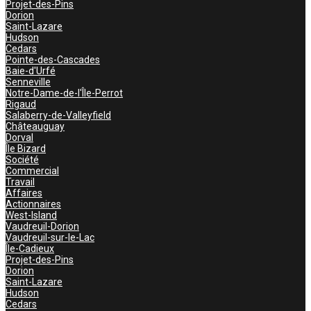
Projet-des-Pins
Dorion
Saint-Lazare
Hudson
Cedars
Pointe-des-Cascades
Baie-d'Urfé
Senneville
Notre-Dame-de-l'Île-Perrot
Rigaud
Salaberry-de-Valleyfield
Châteauguay
Dorval
Île Bizard
Société
Commercial
Travail
Affaires
Actionnaires
West-Island
Vaudreuil-Dorion
Vaudreuil-sur-le-Lac
Île-Cadieux
Projet-des-Pins
Dorion
Saint-Lazare
Hudson
Cedars