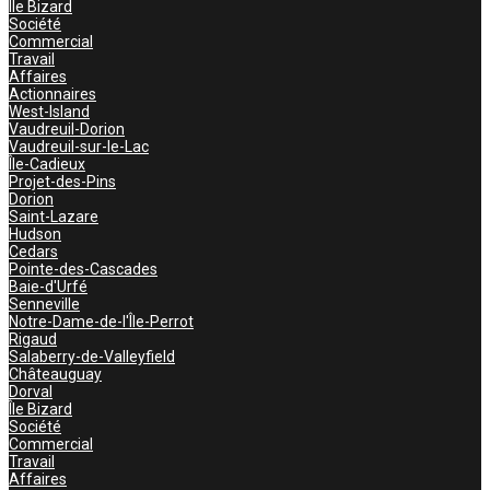
Île Bizard
Société
Commercial
Travail
Affaires
Actionnaires
West-Island
Vaudreuil-Dorion
Vaudreuil-sur-le-Lac
Île-Cadieux
Projet-des-Pins
Dorion
Saint-Lazare
Hudson
Cedars
Pointe-des-Cascades
Baie-d'Urfé
Senneville
Notre-Dame-de-l'Île-Perrot
Rigaud
Salaberry-de-Valleyfield
Châteauguay
Dorval
Île Bizard
Société
Commercial
Travail
Affaires