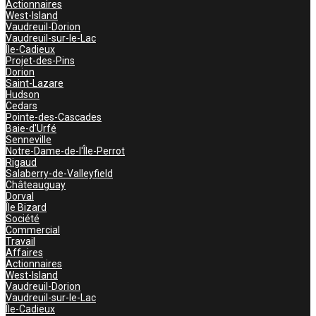
Actionnaires
West-Island
Vaudreuil-Dorion
Vaudreuil-sur-le-Lac
Île-Cadieux
Projet-des-Pins
Dorion
Saint-Lazare
Hudson
Cedars
Pointe-des-Cascades
Baie-d'Urfé
Senneville
Notre-Dame-de-l'Île-Perrot
Rigaud
Salaberry-de-Valleyfield
Châteauguay
Dorval
Île Bizard
Société
Commercial
Travail
Affaires
Actionnaires
West-Island
Vaudreuil-Dorion
Vaudreuil-sur-le-Lac
Île-Cadieux