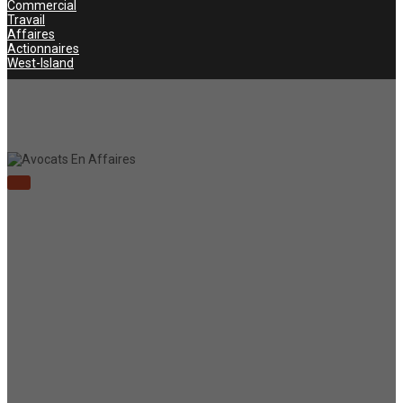
Commercial
Travail
Affaires
Actionnaires
West-Island
À PROPOS
Le cabinet regroupe des professionnels spécialisés en droit des
affaires, tels que le droit corporatif et commercial, offrant une
gamme de services globaux et intégrés aux organisations de
diverses tailles et ouevrant dans des secteurs d'activités variés.
LIENS UTILES
Mission/Histoire