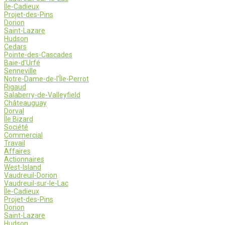
Île-Cadieux
Projet-des-Pins
Dorion
Saint-Lazare
Hudson
Cedars
Pointe-des-Cascades
Baie-d'Urfé
Senneville
Notre-Dame-de-l'Île-Perrot
Rigaud
Salaberry-de-Valleyfield
Châteauguay
Dorval
Île Bizard
Société
Commercial
Travail
Affaires
Actionnaires
West-Island
Vaudreuil-Dorion
Vaudreuil-sur-le-Lac
Île-Cadieux
Projet-des-Pins
Dorion
Saint-Lazare
Hudson