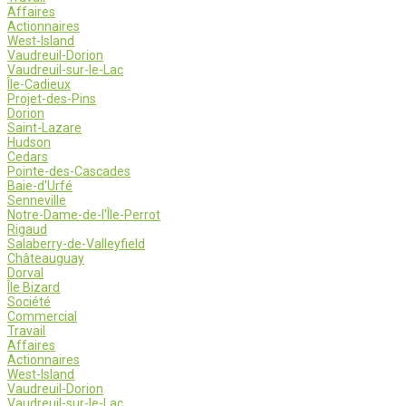
Affaires
Actionnaires
West-Island
Vaudreuil-Dorion
Vaudreuil-sur-le-Lac
Île-Cadieux
Projet-des-Pins
Dorion
Saint-Lazare
Hudson
Cedars
Pointe-des-Cascades
Baie-d'Urfé
Senneville
Notre-Dame-de-l'Île-Perrot
Rigaud
Salaberry-de-Valleyfield
Châteauguay
Dorval
Île Bizard
Société
Commercial
Travail
Affaires
Actionnaires
West-Island
Vaudreuil-Dorion
Vaudreuil-sur-le-Lac