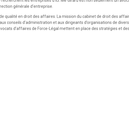
e recherchent les entreprises d’ici. Me Girard est non seulement un avoc
rection générale d’entreprise.
de qualité en droit des affaires. La mission du cabinet de droit des affa
x conseils d’administration et aux dirigeants d’organisations de diverses
vocats d’affaires de Force-Légal mettent en place des stratégies et des ou