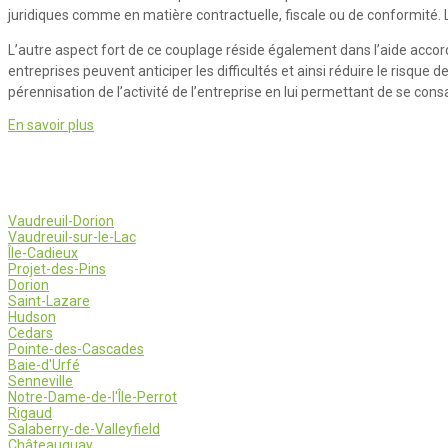
juridiques comme en matière contractuelle, fiscale ou de conformité. 
L’autre aspect fort de ce couplage réside également dans l’aide accordée
entreprises peuvent anticiper les difficultés et ainsi réduire le risque
pérennisation de l’activité de l’entreprise en lui permettant de se cons
En savoir plus
Vaudreuil-Dorion
Vaudreuil-sur-le-Lac
Île-Cadieux
Projet-des-Pins
Dorion
Saint-Lazare
Hudson
Cedars
Pointe-des-Cascades
Baie-d'Urfé
Senneville
Notre-Dame-de-l'Île-Perrot
Rigaud
Salaberry-de-Valleyfield
Châteauguay