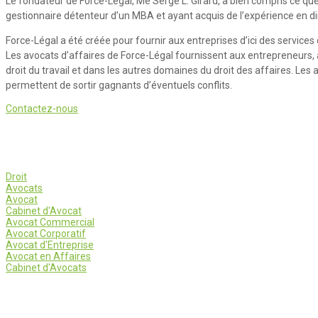
Le fondateur de Force-Légal, Me Serge L. Girard, a bien compris ce qu
gestionnaire détenteur d’un MBA et ayant acquis de l’expérience en di
Force-Légal a été créée pour fournir aux entreprises d’ici des services 
Les avocats d’affaires de Force-Légal fournissent aux entrepreneurs, au
droit du travail et dans les autres domaines du droit des affaires. Les a
permettent de sortir gagnants d’éventuels conflits.
Contactez-nous
Droit
Avocats
Avocat
Cabinet d'Avocat
Avocat Commercial
Avocat Corporatif
Avocat d'Entreprise
Avocat en Affaires
Cabinet d'Avocats