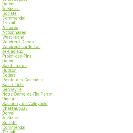
Dorval
Île Bizard
Société
Commercial
Travail
Affaires
Actionnaires
West-Island
Vaudreuil-Dorion
Vaudreuil-sur-le-Lac
Île-Cadieux
Projet-des-Pins
Dorion
Saint-Lazare
Hudson
Cedars
Pointe-des-Cascades
Baie-d'Urfé
Senneville
Notre-Dame-de-l'Île-Perrot
Rigaud
Salaberry-de-Valleyfield
Châteauguay
Dorval
Île Bizard
Société
Commercial
Travail