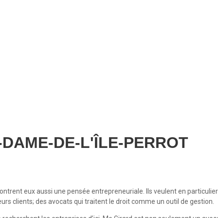
me-de-l'Île-Perrot
-DAME-DE-L'ÎLE-PERROT
ntrent eux aussi une pensée entrepreneuriale. Ils veulent en particulier
urs clients; des avocats qui traitent le droit comme un outil de gestion.