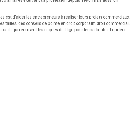
at d’affaires exerçant sa profession depuis 1990, mais aussi un
ires est d’aider les entrepreneurs à réaliser leurs projets commerciaux.
 tailles, des conseils de pointe en droit corporatif, droit commercial,
tils qui réduisent les risques de litige pour leurs clients et qui leur