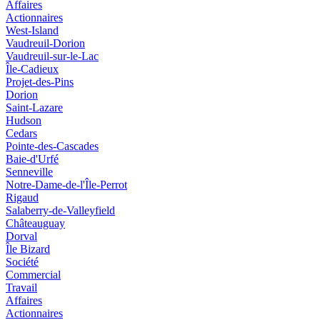
Affaires
Actionnaires
West-Island
Vaudreuil-Dorion
Vaudreuil-sur-le-Lac
Île-Cadieux
Projet-des-Pins
Dorion
Saint-Lazare
Hudson
Cedars
Pointe-des-Cascades
Baie-d'Urfé
Senneville
Notre-Dame-de-l'Île-Perrot
Rigaud
Salaberry-de-Valleyfield
Châteauguay
Dorval
Île Bizard
Société
Commercial
Travail
Affaires
Actionnaires