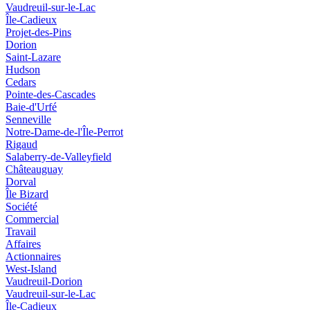
Vaudreuil-sur-le-Lac
Île-Cadieux
Projet-des-Pins
Dorion
Saint-Lazare
Hudson
Cedars
Pointe-des-Cascades
Baie-d'Urfé
Senneville
Notre-Dame-de-l'Île-Perrot
Rigaud
Salaberry-de-Valleyfield
Châteauguay
Dorval
Île Bizard
Société
Commercial
Travail
Affaires
Actionnaires
West-Island
Vaudreuil-Dorion
Vaudreuil-sur-le-Lac
Île-Cadieux