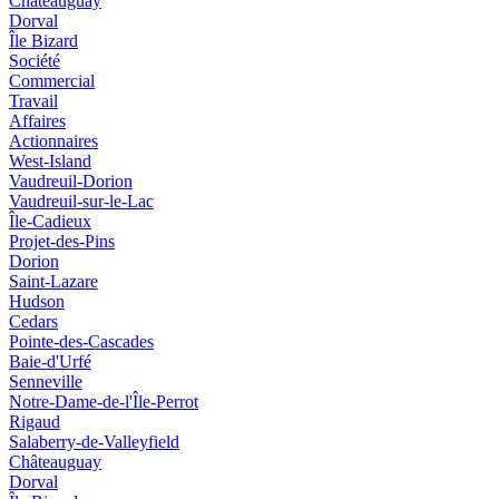
Châteauguay
Dorval
Île Bizard
Société
Commercial
Travail
Affaires
Actionnaires
West-Island
Vaudreuil-Dorion
Vaudreuil-sur-le-Lac
Île-Cadieux
Projet-des-Pins
Dorion
Saint-Lazare
Hudson
Cedars
Pointe-des-Cascades
Baie-d'Urfé
Senneville
Notre-Dame-de-l'Île-Perrot
Rigaud
Salaberry-de-Valleyfield
Châteauguay
Dorval