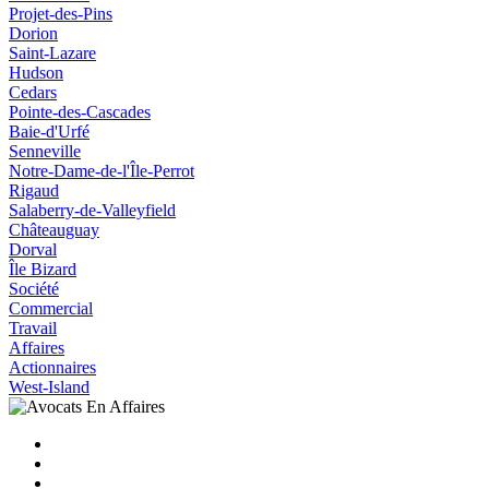
Projet-des-Pins
Dorion
Saint-Lazare
Hudson
Cedars
Pointe-des-Cascades
Baie-d'Urfé
Senneville
Notre-Dame-de-l'Île-Perrot
Rigaud
Salaberry-de-Valleyfield
Châteauguay
Dorval
Île Bizard
Société
Commercial
Travail
Affaires
Actionnaires
West-Island