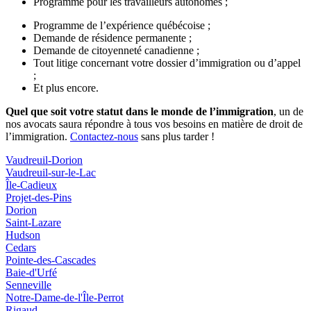
Programme pour les travailleurs autonomes ;
Programme de l’expérience québécoise ;
Demande de résidence permanente ;
Demande de citoyenneté canadienne ;
Tout litige concernant votre dossier d’immigration ou d’appel
;
Et plus encore.
Quel que soit votre statut dans le monde de l’immigration
, un de
nos avocats saura répondre à tous vos besoins en matière de droit de
l’immigration.
Contactez-nous
sans plus tarder !
Vaudreuil-Dorion
Vaudreuil-sur-le-Lac
Île-Cadieux
Projet-des-Pins
Dorion
Saint-Lazare
Hudson
Cedars
Pointe-des-Cascades
Baie-d'Urfé
Senneville
Notre-Dame-de-l'Île-Perrot
Rigaud