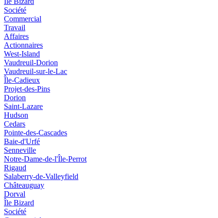
Île Bizard
Société
Commercial
Travail
Affaires
Actionnaires
West-Island
Vaudreuil-Dorion
Vaudreuil-sur-le-Lac
Île-Cadieux
Projet-des-Pins
Dorion
Saint-Lazare
Hudson
Cedars
Pointe-des-Cascades
Baie-d'Urfé
Senneville
Notre-Dame-de-l'Île-Perrot
Rigaud
Salaberry-de-Valleyfield
Châteauguay
Dorval
Île Bizard
Société