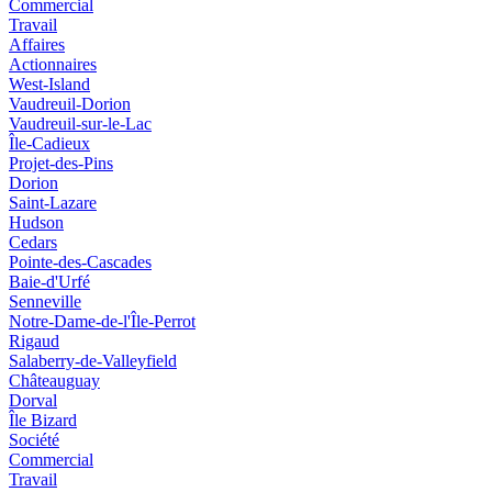
Commercial
Travail
Affaires
Actionnaires
West-Island
Vaudreuil-Dorion
Vaudreuil-sur-le-Lac
Île-Cadieux
Projet-des-Pins
Dorion
Saint-Lazare
Hudson
Cedars
Pointe-des-Cascades
Baie-d'Urfé
Senneville
Notre-Dame-de-l'Île-Perrot
Rigaud
Salaberry-de-Valleyfield
Châteauguay
Dorval
Île Bizard
Société
Commercial
Travail