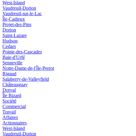
West-Island
Vaudreuil-Dorion
Vaudreuil-sur-le-Lac
Île-Cadieux
Projet-des-Pins
Dorion
Saint-Lazare
Hudson
Cedars
Pointe-des-Cascades
Baie-d'Urfé
Senneville
Notre-Dame-de-l'Île-Perrot
Rigaud
Salaberry-de-Valleyfield
Châteauguay
Dorval
Île Bizard
Société
Commercial
Travail
Affaires
Actionnaires
West-Island
Vaudreuil-Dorion