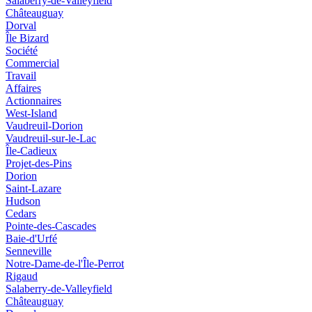
Salaberry-de-Valleyfield
Châteauguay
Dorval
Île Bizard
Société
Commercial
Travail
Affaires
Actionnaires
West-Island
Vaudreuil-Dorion
Vaudreuil-sur-le-Lac
Île-Cadieux
Projet-des-Pins
Dorion
Saint-Lazare
Hudson
Cedars
Pointe-des-Cascades
Baie-d'Urfé
Senneville
Notre-Dame-de-l'Île-Perrot
Rigaud
Salaberry-de-Valleyfield
Châteauguay