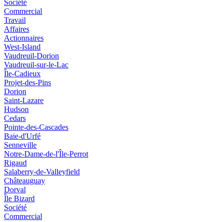
Société
Commercial
Travail
Affaires
Actionnaires
West-Island
Vaudreuil-Dorion
Vaudreuil-sur-le-Lac
Île-Cadieux
Projet-des-Pins
Dorion
Saint-Lazare
Hudson
Cedars
Pointe-des-Cascades
Baie-d'Urfé
Senneville
Notre-Dame-de-l'Île-Perrot
Rigaud
Salaberry-de-Valleyfield
Châteauguay
Dorval
Île Bizard
Société
Commercial