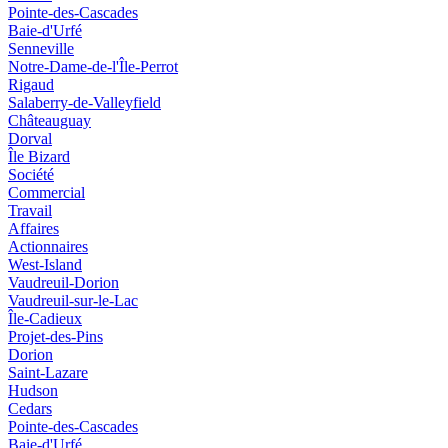
Pointe-des-Cascades
Baie-d'Urfé
Senneville
Notre-Dame-de-l'Île-Perrot
Rigaud
Salaberry-de-Valleyfield
Châteauguay
Dorval
Île Bizard
Société
Commercial
Travail
Affaires
Actionnaires
West-Island
Vaudreuil-Dorion
Vaudreuil-sur-le-Lac
Île-Cadieux
Projet-des-Pins
Dorion
Saint-Lazare
Hudson
Cedars
Pointe-des-Cascades
Baie-d'Urfé