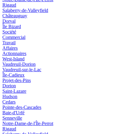
Rigaud
Salaberry-de-Valleyfield
Châteauguay
Dorval
Île Bizard
Société
Commercial
Travail
Affaires
Actionnaires
West-Island
Vaudreuil-Dorion
Vaudreuil-sur-le-Lac
Île-Cadieux
Projet-des-Pins
Dorion
Saint-Lazare
Hudson
Cedars
Pointe-des-Cascades
Baie-d'Urfé
Senneville
Notre-Dame-de-l'Île-Perrot
Rigaud