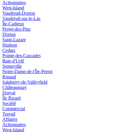
Actionnaires
West-Island
Vaudreuil-Dorion
Vaudreuil-sur-le-Lac
Île-Cadieux
Projet-des-Pins
Dorion
Saint-Lazare
Hudson
Cedars
Pointe-des-Cascades
Baie-d'Urfé
Senneville
Notre-Dame-de-l'Île-Perrot
Rigaud
Salaberry-de-Valleyfield
Châteauguay
Dorval
Île Bizard
Société
Commercial
Travail
Affaires
Actionnaires
West-Island