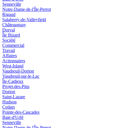
Senneville
Notre-Dame-de-l'Île-Perrot
Rigaud
Salaberry-de-Valleyfield
Châteauguay
Dorval
Île Bizard
Société
Commercial
Travail
Affaires
Actionnaires
West-Island
Vaudreuil-Dorion
Vaudreuil-sur-le-Lac
Île-Cadieux
Projet-des-Pins
Dorion
Saint-Lazare
Hudson
Cedars
Pointe-des-Cascades
Baie-d'Urfé
Senneville
Notre-Dame-de-l'Île-Perrot