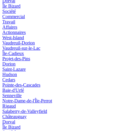
Dorval
Île Bizard
Société
Commercial
Travail
Affaires
Actionnaires
West-Island
Vaudreuil-Dorion
Vaudreuil-sur-le-Lac
Île-Cadieux
Projet-des-Pins
Dorion
Saint-Lazare
Hudson
Cedars
Pointe-des-Cascades
Baie-d'Urfé
Senneville
Notre-Dame-de-l'Île-Perrot
Rigaud
Salaberry-de-Valleyfield
Châteauguay
Dorval
Île Bizard