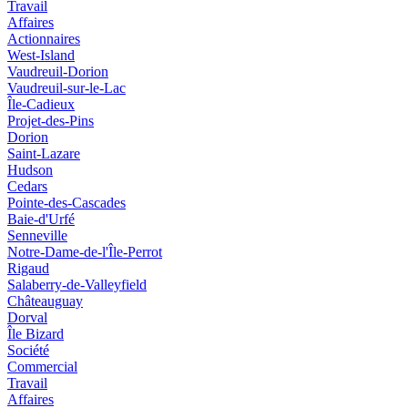
Travail
Affaires
Actionnaires
West-Island
Vaudreuil-Dorion
Vaudreuil-sur-le-Lac
Île-Cadieux
Projet-des-Pins
Dorion
Saint-Lazare
Hudson
Cedars
Pointe-des-Cascades
Baie-d'Urfé
Senneville
Notre-Dame-de-l'Île-Perrot
Rigaud
Salaberry-de-Valleyfield
Châteauguay
Dorval
Île Bizard
Société
Commercial
Travail
Affaires