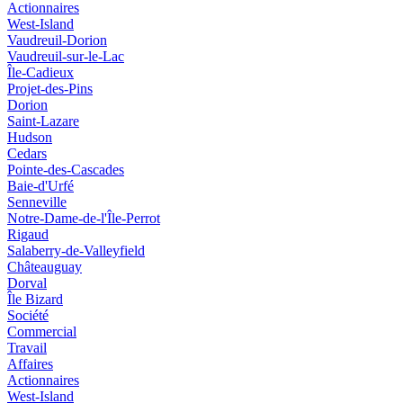
Actionnaires
West-Island
Vaudreuil-Dorion
Vaudreuil-sur-le-Lac
Île-Cadieux
Projet-des-Pins
Dorion
Saint-Lazare
Hudson
Cedars
Pointe-des-Cascades
Baie-d'Urfé
Senneville
Notre-Dame-de-l'Île-Perrot
Rigaud
Salaberry-de-Valleyfield
Châteauguay
Dorval
Île Bizard
Société
Commercial
Travail
Affaires
Actionnaires
West-Island