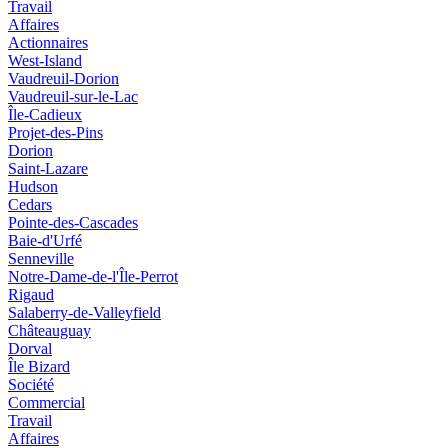
Travail
Affaires
Actionnaires
West-Island
Vaudreuil-Dorion
Vaudreuil-sur-le-Lac
Île-Cadieux
Projet-des-Pins
Dorion
Saint-Lazare
Hudson
Cedars
Pointe-des-Cascades
Baie-d'Urfé
Senneville
Notre-Dame-de-l'Île-Perrot
Rigaud
Salaberry-de-Valleyfield
Châteauguay
Dorval
Île Bizard
Société
Commercial
Travail
Affaires