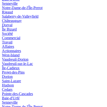
Senneville
Notre-Dame-de-l'Île-Perrot
Rigaud
Salaberry-de-Valleyfield
Châteauguay
Dorval
Île Bizard
Société
Commercial
Travail
Affaires
Actionnaires
West-Island
Vaudreuil-Dorion
Vaudreuil-sur-le-Lac
Île-Cadieux
Projet-des-Pins
Dorion
Saint-Lazare
Hudson
Cedars
Pointe-des-Cascades
Baie-d'Urfé
Senneville
Notre-Dame-de-l'Île-Perrot