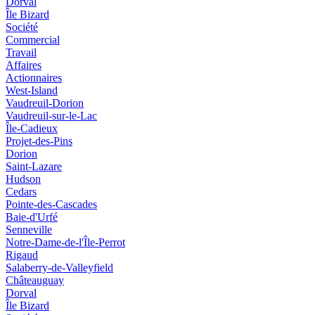
Dorval
Île Bizard
Société
Commercial
Travail
Affaires
Actionnaires
West-Island
Vaudreuil-Dorion
Vaudreuil-sur-le-Lac
Île-Cadieux
Projet-des-Pins
Dorion
Saint-Lazare
Hudson
Cedars
Pointe-des-Cascades
Baie-d'Urfé
Senneville
Notre-Dame-de-l'Île-Perrot
Rigaud
Salaberry-de-Valleyfield
Châteauguay
Dorval
Île Bizard