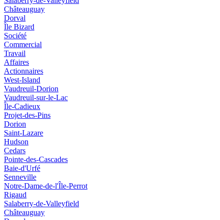
Salaberry-de-Valleyfield
Châteauguay
Dorval
Île Bizard
Société
Commercial
Travail
Affaires
Actionnaires
West-Island
Vaudreuil-Dorion
Vaudreuil-sur-le-Lac
Île-Cadieux
Projet-des-Pins
Dorion
Saint-Lazare
Hudson
Cedars
Pointe-des-Cascades
Baie-d'Urfé
Senneville
Notre-Dame-de-l'Île-Perrot
Rigaud
Salaberry-de-Valleyfield
Châteauguay