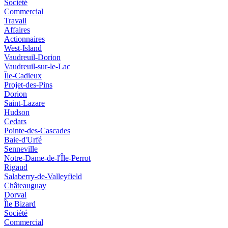
Société
Commercial
Travail
Affaires
Actionnaires
West-Island
Vaudreuil-Dorion
Vaudreuil-sur-le-Lac
Île-Cadieux
Projet-des-Pins
Dorion
Saint-Lazare
Hudson
Cedars
Pointe-des-Cascades
Baie-d'Urfé
Senneville
Notre-Dame-de-l'Île-Perrot
Rigaud
Salaberry-de-Valleyfield
Châteauguay
Dorval
Île Bizard
Société
Commercial