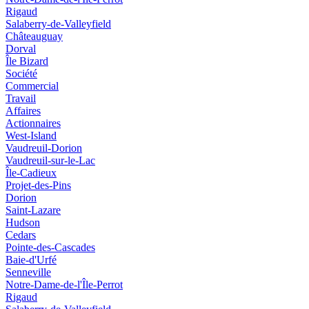
Rigaud
Salaberry-de-Valleyfield
Châteauguay
Dorval
Île Bizard
Société
Commercial
Travail
Affaires
Actionnaires
West-Island
Vaudreuil-Dorion
Vaudreuil-sur-le-Lac
Île-Cadieux
Projet-des-Pins
Dorion
Saint-Lazare
Hudson
Cedars
Pointe-des-Cascades
Baie-d'Urfé
Senneville
Notre-Dame-de-l'Île-Perrot
Rigaud